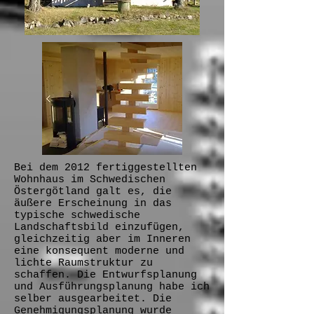
Bei dem 2012 fertiggestellten
Wohnhaus im Schwedischen
Östergötland galt es, die
äußere Erscheinung in das
typische schwedische
Landschaftsbild einzufügen,
gleichzeitig aber im Inneren
eine konsequent moderne und
lichte Raumstruktur zu
schaffen. Die Entwurfsplanung
und Ausführungsplanung habe ich
selber ausgearbeitet. Die
Genehmigungsplanung wurde