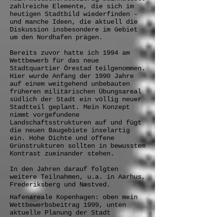
zahlreiche Elemente, die sich im
heutigen Stadtbild wiederfinden -
und manche Ideen, die aktuell die
Diskussion insbesondere im Gebiet
um den Nordhafen prägen.
Bereits zuvor hatte ich 1994 am
Wettbewerb für das neue
Stadtquartier Örestad teilgenommen.
Hier wurde Anfang der 1990 Jahre
auf einem weitgehend unbebauten
früheren militärischen Übungsareal
südlich der Stadt ein völlig neuer
Stadtteil geplant. Mein Konzept
nimmt vorgefundene
Landschaftsstrukturen auf und fügt
die neuen Baugebiete inselartig
ein. Hohe Dichte und offene
Grünstrukturen sollten in bewusstem
Kontrast zueinander stehen.
In den Jahren darauf folgten
weitere Teilnahmen, u.a. in Aarhus,
Frederiksberg und Næstved.
Hafenareale Kopenhagen: oben mein
Wettbewerbsbeitrag 1999, unten
aktuelle Planung der Stadt