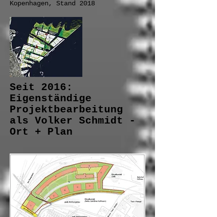
Kopenhagen, Stand 2018
Seit 2016:
Eigenständige
Projektbearbeitung
als Volker Schmidt -
Ort + Plan