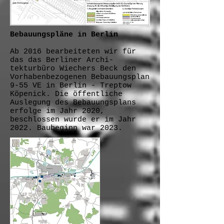
Bebauungspläne in Berlin
Ab 2016 bearbeiteten wir für
das das Berliner Archi-
tekturbüro Wiechers Beck den
Vorhabenbezogenen Bebauungsplan
9-55 VE in Berlin - Treptow
Köpenick. Die öffentliche
Auslegung des Bebauungsplans
erfolge im Jahr 2020,
beschlossen wurde er im Jahr
2022. Baubeginn war 2023.