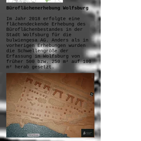
Büroflächenerhebung Wolfsburg
Im Jahr 2018 erfolgte eine
flächendeckende Erhebung des
Büroflächenbestandes in der
Stadt Wolfsburg für die
bulwiengesa AG. Anders als in
vorherigen Erhebungen wurden
die Schwellengröße der
Erfassung in Wolfsburg von
früher 500 bzw. 250 m² auf 100
m² herab gesetzt.