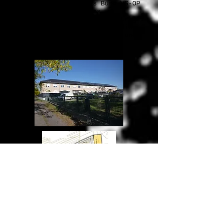
Im Jahr 2024 wurde das Büro VS-OP
mit der Bearbeitung des
Bebauungsplans Nr. 401 beauftragt.
Gegenstand dieses Plans ist die
Erweiterung des Technologie- und
Gründerzentrums InnoZent in
Eberswalde.