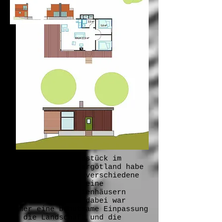
Für ein Waldgrundstück im
schwedischen Östergötland habe
ich im Jahr 2011 verschiedene
Alternativen für eine
Bebauung mit Ferienhäusern
erarbeitet. Ziel dabei war
immer eine behutsame Einpassung
in die Landschaft und die