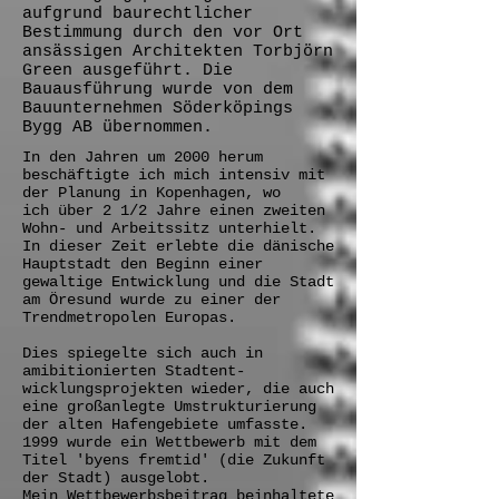
aufgrund baurechtlicher
Bestimmung durch den vor Ort
ansässigen Architekten Torbjörn
Green ausgeführt. Die
Bauausführung wurde von dem
Bauunternehmen Söderköpings
Bygg AB übernommen.
In den Jahren um 2000 herum
beschäftigte ich mich intensiv mit
der Planung in Kopenhagen, wo
ich über 2 1/2 Jahre einen zweiten
Wohn- und Arbeitssitz unterhielt.
In dieser Zeit erlebte die dänische
Hauptstadt den Beginn einer
gewaltige Entwicklung und die Stadt
am Öresund wurde zu einer der
Trendmetropolen Europas.
Dies spiegelte sich auch in
amibitionierten Stadtent-
wicklungsprojekten wieder, die auch
eine großanlegte Umstrukturierung
der alten Hafengebiete umfasste.
1999 wurde ein Wettbewerb mit dem
Titel 'byens fremtid' (die Zukunft
der Stadt) ausgelobt.
Mein Wettbewerbsbeitrag beinhaltete