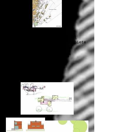
Eigene Wettbewerbsbeiträge:
v.l.n.r.: Örestad, Nimbusareal
Frederiksberg, Næstve,Hafengebiete
Aarhus
2011 Konzepte für
Ferienhäuser in
Östergötland,
Schweden