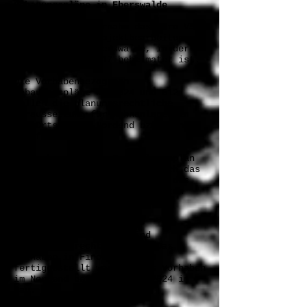
Bebauungspläne in Eberswalde
Im Jahr 2020 übernahm das Büro VS-
OP die ersten Projektbearbeitungen
für die Stadt Eberswalde, in der
das Büro seit 2017 beheimatet ist.
Die Vorhabenbezogenen
Bebauungspläne Nr. 324 und 612
sollen die planungsrechtliche
Voraussetzung für Wohnanlagen in
den Ortsteilen Nordend bzw. Finow
schaffen.
Der nebenstehende Freianlagenplan
zum B-Plan Nr. 612 wurde durch das
Büro VS-OP auf der Grundlage des
Gebäudeentwurfs des Architekten
Holger Völpel aus Eberswalde
erarbeitet.
Beide Bebauungspläne sind
inzwischen rechtskräftig. Das
Vorhaben in Finow ist 2024
fertiggestellt worden. Das Vorhaben
im Nordend befindet sich 2024 in
Bau.